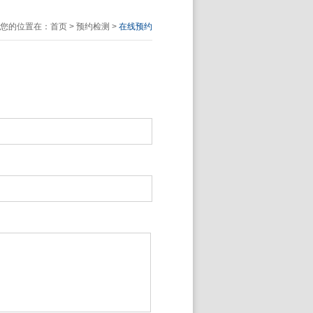
您的位置在：
首页
>
预约检测
>
在线预约