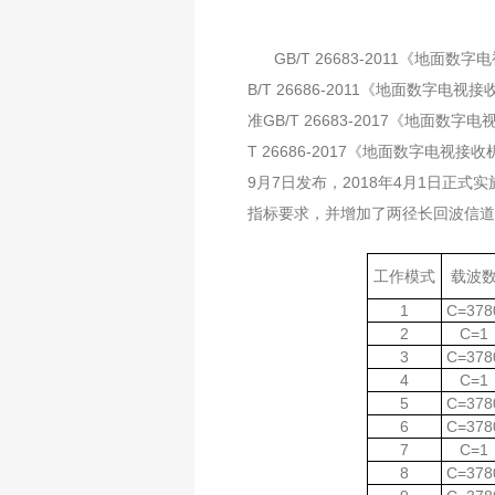
GB/T 26683-2011《地面数
B/T 26686-2011
《地面数字电视接
准
GB/T 26683-2017
《地面数字电
T 26686-2017
《地面数字电视接收
9
月
7
日发布，
2018
年
4
月
1
日正式实
指标要求，并增加了两径长回波信道
工作模式
载波
1
C=378
2
C=1
3
C=378
4
C=1
5
C=378
6
C=378
7
C=1
8
C=378