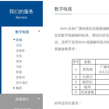
数字电视
我们的服务
Service
AVS+
全称广播电视先进视频编解
数字电视
定的数字视频编码标准。测试内容包
区域
试。适用于采用
AVS+
视频解码技术
东亚
视频参数要求：
东南亚
北美
南美
序号
参数
北欧
广播类（
1
类和级
4.0.2
欧盟
2
分辨力
英联邦
3
幅型比
其它地区
4
帧率
制式
5
色度参数
高速接口
码率适应性要求：